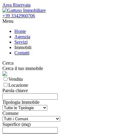
Area Riservata
+39 3342960706
Menu
Home
Agenzia
Servizi
Immobili
Contatti
Cerca
Cerca il tuo immobile
Vendita
Locazione
Parola chiave
Tipologia Immobile
Comune
Superfice (mq)