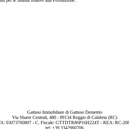
i per le finalità relative alla Profilazione.
Gattuso Immobiliare di Gattuso Demetrio
Via Sbarre Centrali, 480 - 89134 Reggio di Calabria (RC)
VA: 03073760807 - C. Fiscale: GTTDTR86P16H224T - REA: RC-20
tel: +39 3342960706