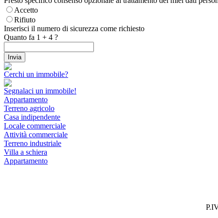
Presto specifico consenso opzionale al trattamento dei miei dati personal
Accetto
Rifiuto
Inserisci il numero di sicurezza come richiesto
Quanto fa
1
+
4
?
Cerchi un immobile?
Segnalaci un immobile!
Appartamento
Terreno agricolo
Casa indipendente
Locale commerciale
Attività commerciale
Terreno industriale
Villa a schiera
Appartamento
P.I