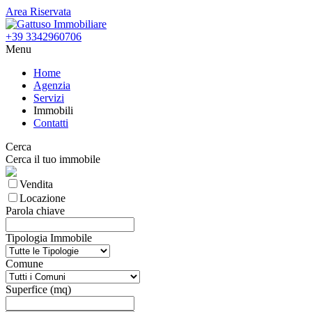
Area Riservata
+39 3342960706
Menu
Home
Agenzia
Servizi
Immobili
Contatti
Cerca
Cerca il tuo immobile
Vendita
Locazione
Parola chiave
Tipologia Immobile
Comune
Superfice (mq)