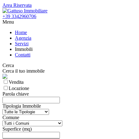
Area Riservata
+39 3342960706
Menu
Home
Agenzia
Servizi
Immobili
Contatti
Cerca
Cerca il tuo immobile
Vendita
Locazione
Parola chiave
Tipologia Immobile
Comune
Superfice (mq)