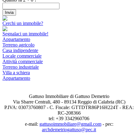
Cerchi un immobile?
Segnalaci un immobile!
Appartamento
Terreno agricolo
Casa indipendente
Locale commerciale
Attività commerciale
Terreno industriale
Villa a schiera
Appartamento
Gattuso Immobiliare di Gattuso Demetrio
Via Sbarre Centrali, 480 - 89134 Reggio di Calabria (RC)
P.IVA: 03073760807 - C. Fiscale: GTTDTR86P16H224T - REA:
RC-208366
tel: +39 3342960706
e-mail:
gattusoimmobiliare@gmail.com
- pec:
archdemetriogattuso@pec.it