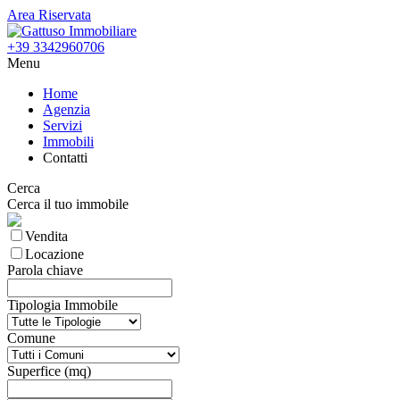
Area Riservata
+39 3342960706
Menu
Home
Agenzia
Servizi
Immobili
Contatti
Cerca
Cerca il tuo immobile
Vendita
Locazione
Parola chiave
Tipologia Immobile
Comune
Superfice (mq)