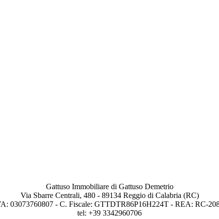
Gattuso Immobiliare di Gattuso Demetrio
Via Sbarre Centrali, 480 - 89134 Reggio di Calabria (RC)
VA: 03073760807 - C. Fiscale: GTTDTR86P16H224T - REA: RC-20
tel: +39 3342960706