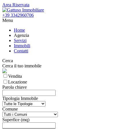
Area Riservata
+39 3342960706
Menu
Home
Agenzia
Servizi
Immobili
Contatti
Cerca
Cerca il tuo immobile
Vendita
Locazione
Parola chiave
Tipologia Immobile
Comune
Superfice (mq)